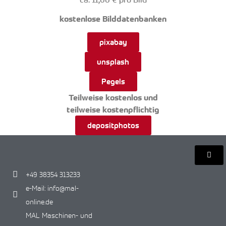
kostenlose Bilddatenbanken
pixabay
unsplash
Pegels
Teilweise kostenlos und
teilweise kostenpflichtig
depositphotos
+49 38354 313233
e-Mail: info@mal-
online.de
MAL Maschinen- und