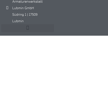
Armaturenwerkstatt
Lubmin GmbH
Südring 1 | 17509
Lubmin